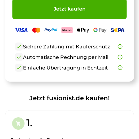
Jetzt kaufen
check
Sichere Zahlung mit Käuferschutz
info_outline
check
Automatische Rechnung per Mail
info_outline
check
Einfache Übertragung in Echtzeit
info_outline
Jetzt fusionist.de kaufen!
1.
shopping_cart