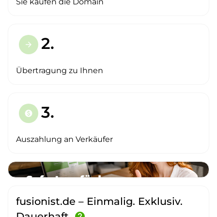
Sie kaufen die Domain
2.
arrow_forward
Übertragung zu Ihnen
3.
paid
Auszahlung an Verkäufer
fusionist.de – Einmalig. Exklusiv.
Dauerhaft.
help